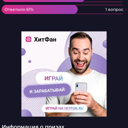
Ответило 61%
Ответило 61%
1 вопрос
Информация о призах