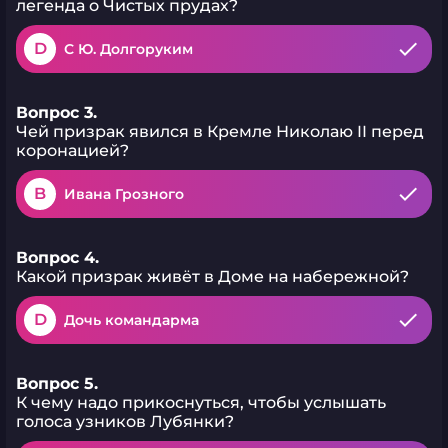
легенда о Чистых прудах?
D
С Ю. Долгоруким
Вопрос 3.
Чей призрак явился в Кремле Николаю II перед
коронацией?
B
Ивана Грозного
Вопрос 4.
Какой призрак живёт в Доме на набережной?
D
Дочь командарма
Вопрос 5.
К чему надо прикоснуться, чтобы услышать
голоса узников Лубянки?