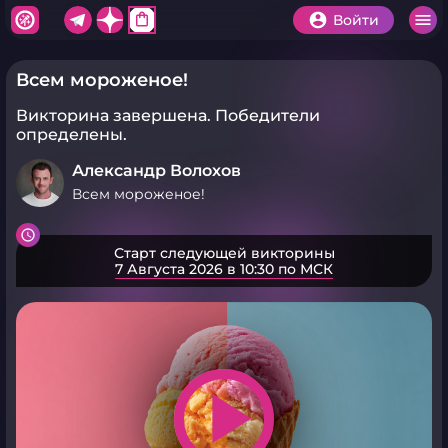
shopping_bag
Войти
Всем мороженое!
Викторина завершена.
Победители
определены.
Александр Волохов
Всем мороженое!
Старт следующей викторины
7 Августа 2026 в 10:30 по МСК
play_arrow