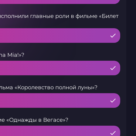
исполнили главные роли в фильме «Билет
a Mia!»?
ьма «Королевство полной луны»?
ме «Однажды в Вегасе»?