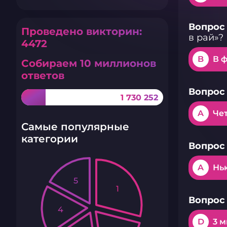
Вопрос 
Проведено викторин:
в рай»?
4472
B
В 
Собираем 10 миллионов
ответов
Вопрос 
1 730 252
A
Че
Самые популярные
категории
Вопрос 
A
Нь
5
1
Вопрос 
4
D
3 