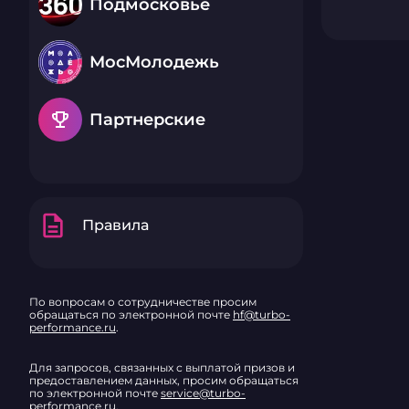
Подмосковье
МосМолодежь
emoji_events
Партнерские
description
Правила
По вопросам о сотрудничестве просим
обращаться по электронной почте
hf@turbo-
performance.ru
.
Для запросов, связанных с выплатой призов и
предоставлением данных, просим обращаться
по электронной почте
service@turbo-
performance.ru
.