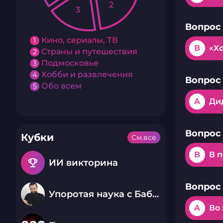
2
3
Вопрос 
Кино, сериалы, ТВ
1
B
«Хо
Страны и путешествия
2
Подмосковье
3
Хобби и развлечения
4
Вопрос 
Обо всем
5
A
Ди
Вопрос 
Кубки
См.все
B
В 
emoji_events
ИИ викторина
Вопрос 
Упоротая наука с Бабаем Лютым
A
Во