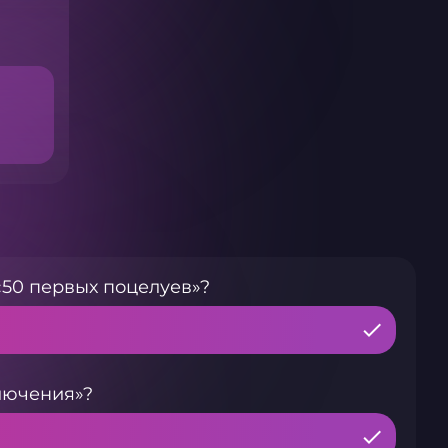
«50 первых поцелуев»?
лючения»?