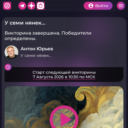
shopping_bag
Войти
У семи нянек…
Викторина завершена.
Победители
определены.
Антон Юрьев
У семи нянек…
Старт следующей викторины
7 Августа 2026 в 10:30 по МСК
play_arrow