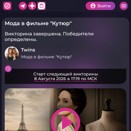
shopping_bag
Войти
Мода в фильме "Кутюр"
Викторина завершена.
Победители
определены.
Twins
Мода в фильме "Кутюр"
Старт следующей викторины
8 Августа 2026 в 17:19 по МСК
play_arrow