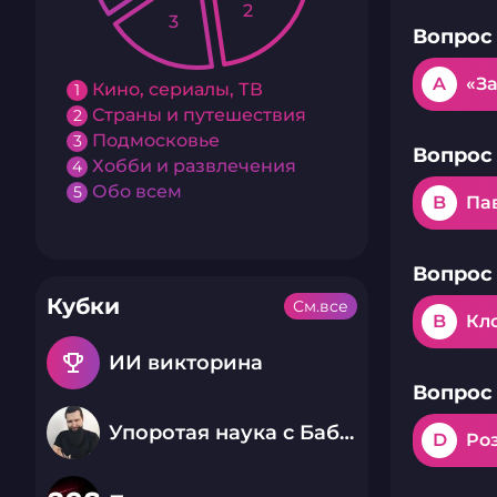
2
3
Вопрос 
A
«З
Кино, сериалы, ТВ
1
Страны и путешествия
2
Подмосковье
3
Вопрос 
Хобби и развлечения
4
Обо всем
5
B
Па
Вопрос 
Кубки
См.все
B
Кл
emoji_events
ИИ викторина
Вопрос 
Упоротая наука с Бабаем Лютым
D
Ро