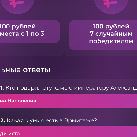
100 рублей
100 рублей
 места с 1 по 3
7 случайным
победителям
ьные ответы
1.
Кто подарил эту камею императору Александ
на Наполеона
2.
Какая мумия есть в Эрмитаже?
ди‑иста