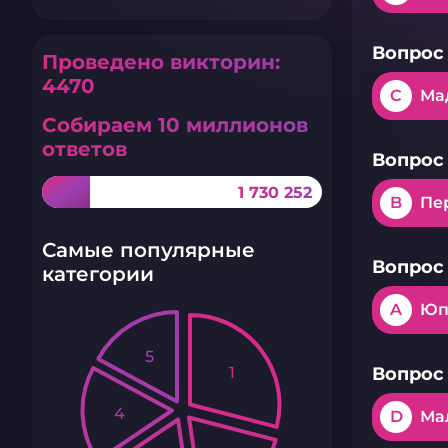
Вопрос 
Проведено викторин:
4470
C
Ма
Собираем 10 миллионов
ответов
Вопрос 
1 730 252
B
Пе
Самые популярные
Вопрос 
категории
A
Юп
5
1
Вопрос 
4
D
Ма