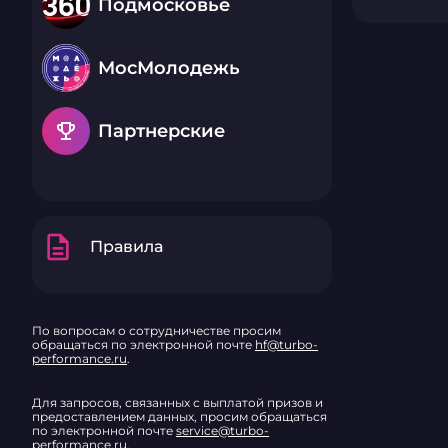
Подмосковье
МосМолодежь
emoji_events
Партнерские
description
Правила
По вопросам о сотрудничестве просим
обращаться по электронной почте
hf@turbo-
performance.ru
.
Для запросов, связанных с выплатой призов и
предоставлением данных, просим обращаться
по электронной почте
service@turbo-
performance.ru
.