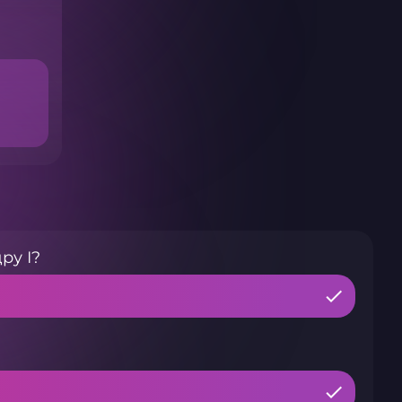
ру I?