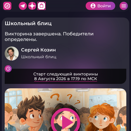
shopping_bag
Войти
Школьный блиц
Викторина завершена.
Победители
определены.
Сергей Козин
Школьный блиц
Старт следующей викторины
8 Августа 2026 в 17:19 по МСК
play_arrow