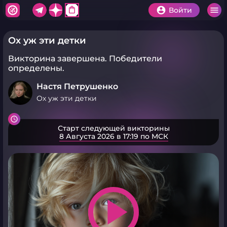
shopping_bag
Войти
Ох уж эти детки
Викторина завершена.
Победители
определены.
Настя Петрушенко
Ох уж эти детки
Старт следующей викторины
8 Августа 2026 в 17:19 по МСК
play_arrow