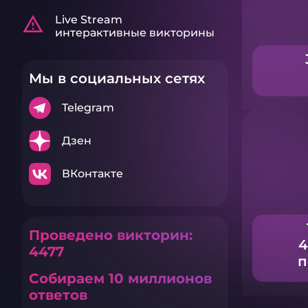
warning_amber
Live Stream
интерактивные викторины
Мы в социальных сетях
Telegram
Дзен
ВКонтакте
Проведено викторин:
4
4477
п
Собираем 10 миллионов
ответов