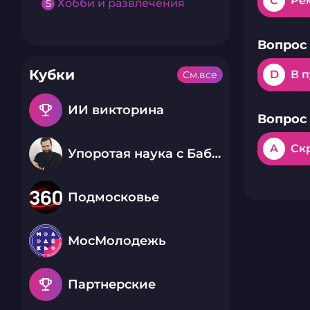
C
Ре
Хобби и развлечения
5
Вопрос 
Кубки
D
В п
См.все
emoji_events
ИИ викторина
Вопрос 
A
Ск
Упоротая наука с Бабаем Лютым
Подмосковье
МосМолодежь
emoji_events
Партнерские