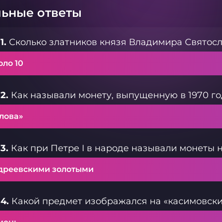
ьные ответы
1.
Сколько златников князя Владимира Святосл
оло 10
2.
Как называли монету, выпущенную в 1970 г
олова»
3.
Как при Петре I в народе называли монеты 
дреевскими золотыми
4.
Какой предмет изображался на «касимовски