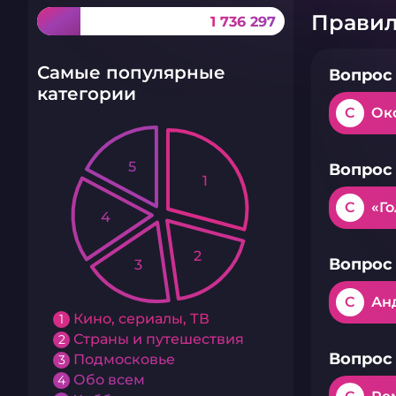
Правил
1 736 297
Самые популярные
Вопрос 
категории
C
Ок
5
Вопрос 
1
C
«Г
4
2
Вопрос 
3
C
Ан
Кино, сериалы, ТВ
1
Страны и путешествия
2
Вопрос 
Подмосковье
3
Обо всем
4