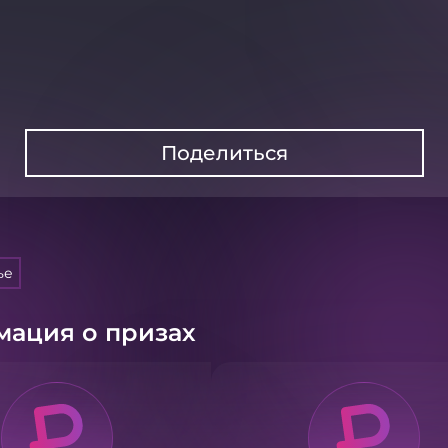
Поделиться
ье
ация о призах