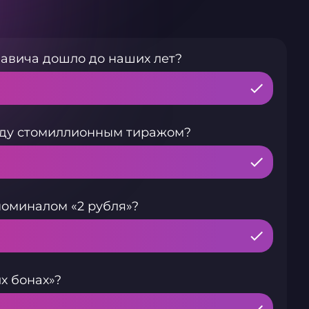
авича дошло до наших лет?
оду стомиллионным тиражом?
номиналом «2 рубля»?
х бонах»?