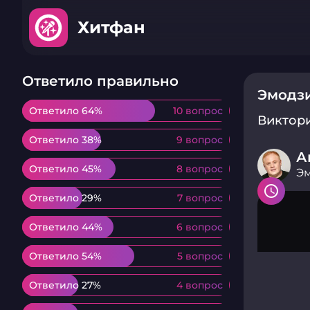
Хитфан
Ответило правильно
Эмодзи
Ответило 64%
Ответило 64%
10 вопрос
10 вопрос
Виктор
Ответило 38%
Ответило 38%
9 вопрос
9 вопрос
А
Ответило 45%
Ответило 45%
8 вопрос
8 вопрос
Эм
Ответило 29%
Ответило 29%
7 вопрос
7 вопрос
Ответило 44%
Ответило 44%
6 вопрос
6 вопрос
Ответило 54%
Ответило 54%
5 вопрос
5 вопрос
Ответило 27%
Ответило 27%
4 вопрос
4 вопрос