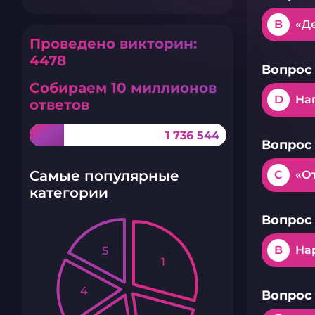
B
«Д
Проведено викторин:
4478
Вопрос 
Собираем 10 миллионов
D
На
ответов
1 736 544
Вопрос 
Самые популярные
C
«О
категории
Вопрос 
B
На
5
1
4
Вопрос 