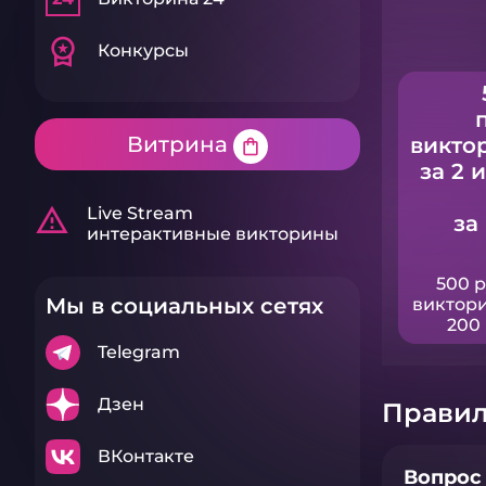
workspace_premium
Конкурсы
Витрина
викто
shopping_bag
за 2 
warning_amber
Live Stream
за
интерактивные викторины
500 
Мы в социальных сетях
виктори
200 
Telegram
Дзен
Правил
ВКонтакте
Вопрос 