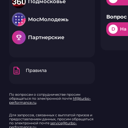
Подмосковье
Вопрос 
МосМолодежь
D
На
emoji_events
Партнерские
description
Правила
По вопросам о сотрудничестве просим
обращаться по электронной почте
hf@turbo-
performance.ru
.
Для запросов, связанных с выплатой призов и
предоставлением данных, просим обращаться
по электронной почте
service@turbo-
performance.ru
.