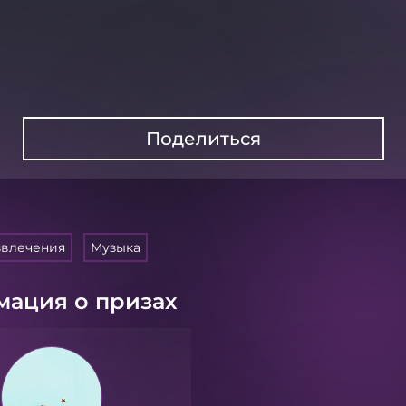
Поделиться
звлечения
Музыка
ация о призах