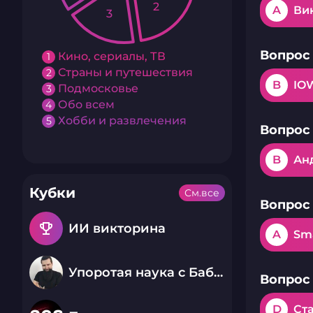
2
A
Ви
3
Вопрос 
Кино, сериалы, ТВ
1
Страны и путешествия
2
B
IO
Подмосковье
3
Обо всем
4
Хобби и развлечения
5
Вопрос 
B
Ан
Кубки
См.все
Вопрос 
emoji_events
ИИ викторина
A
Sm
Упоротая наука с Бабаем Лютым
Вопрос 
D
Ст