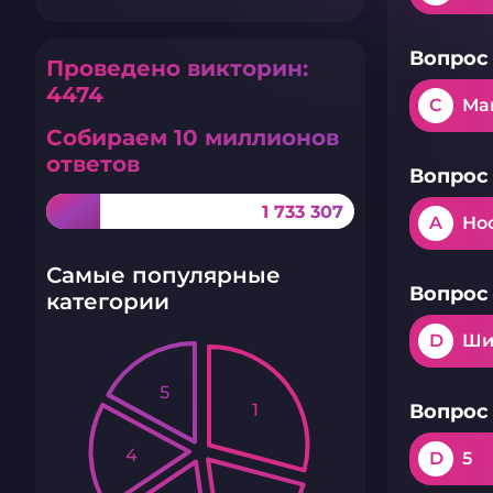
Вопрос 
Проведено викторин:
4474
C
Ма
Собираем 10 миллионов
ответов
Вопрос 
1 733 307
A
Но
Самые популярные
Вопрос 
категории
D
Ши
5
1
Вопрос 
4
D
5