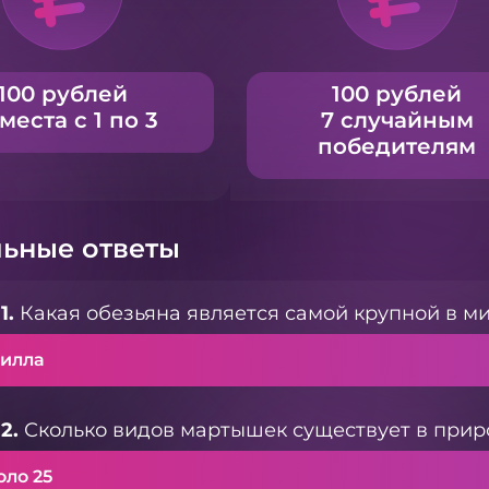
100 рублей
100 рублей
 места с 1 по 3
7 случайным
победителям
ьные ответы
1.
Какая обезьяна является самой крупной в м
рилла
2.
Сколько видов мартышек существует в прир
оло 25