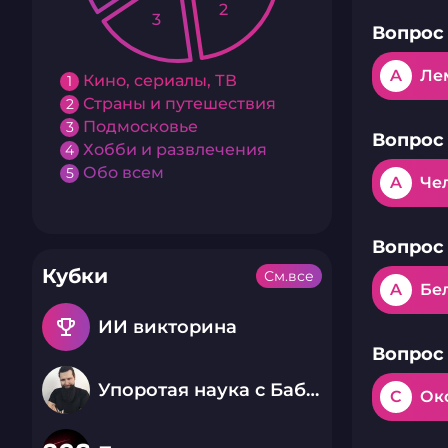
2
3
Вопрос 
A
Ле
Кино, сериалы, ТВ
1
Страны и путешествия
2
Подмосковье
3
Вопрос 
Хобби и развлечения
4
Обо всем
5
A
Че
Вопрос 
Кубки
См.все
A
Бе
emoji_events
ИИ викторина
Вопрос 
Упоротая наука с Бабаем Лютым
C
Око