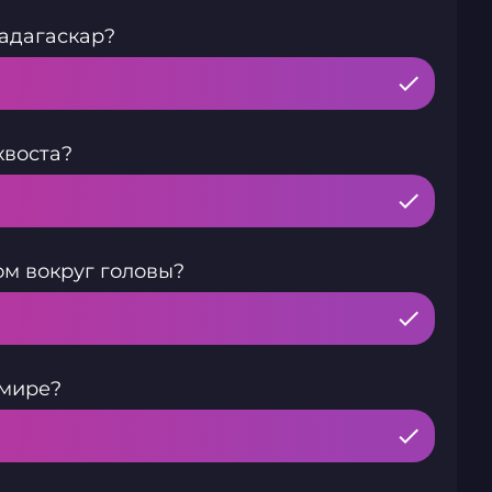
Мадагаскар?
хвоста?
м вокруг головы?
 мире?