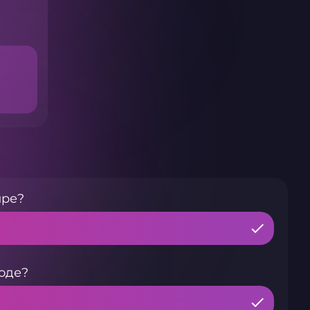
ире?
оде?