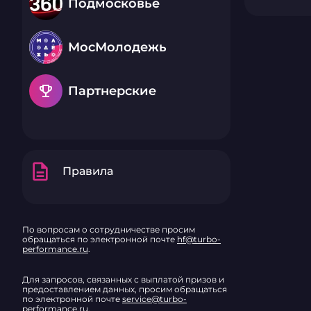
Подмосковье
МосМолодежь
emoji_events
Партнерские
description
Правила
По вопросам о сотрудничестве просим
обращаться по электронной почте
hf@turbo-
performance.ru
.
Для запросов, связанных с выплатой призов и
предоставлением данных, просим обращаться
по электронной почте
service@turbo-
performance.ru
.