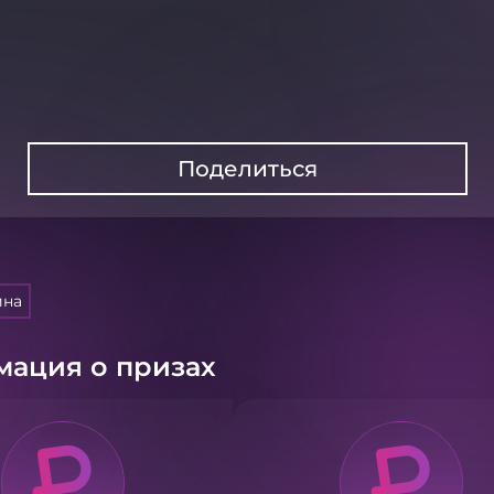
Поделиться
ина
ация о призах