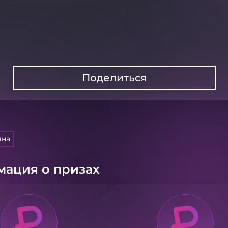
Поделиться
ина
ация о призах