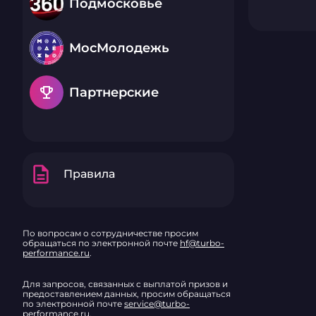
Подмосковье
МосМолодежь
emoji_events
Партнерские
description
Правила
По вопросам о сотрудничестве просим
обращаться по электронной почте
hf@turbo-
performance.ru
.
Для запросов, связанных с выплатой призов и
предоставлением данных, просим обращаться
по электронной почте
service@turbo-
performance.ru
.