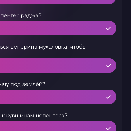
епентес раджа?
ься венерина мухоловка, чтобы
ычу под землёй?
 к кувшинам непентеса?