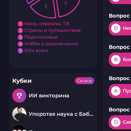
2
3
Вопрос 
Кино, сериалы, ТВ
1
D
Не
Страны и путешествия
2
Подмосковье
3
Хобби и развлечения
4
Вопрос 
Обо всем
5
B
Бол
Вопрос 
Кубки
См.все
A
Пу
emoji_events
ИИ викторина
Вопрос 
Упоротая наука с Бабаем Лютым
D
Се