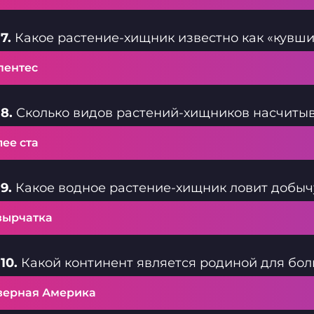
7.
Какое растение-хищник известно как «кувш
пентес
8.
Сколько видов растений-хищников насчитыв
ее ста
9.
Какое водное растение-хищник ловит добыч
зырчатка
10.
Какой континент является родиной для бо
верная Америка