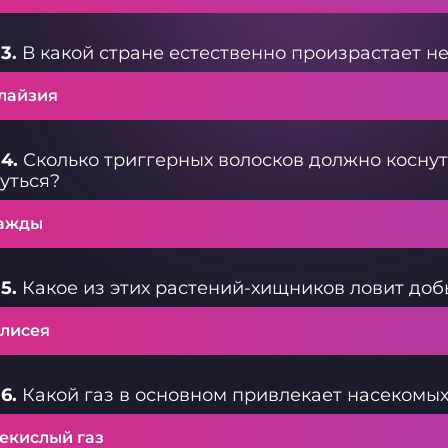
3.
В какой стране естественно произрастает н
лайзия
4.
Сколько триггерных волосков должно коснут
уться?
ажды
5.
Какое из этих растений-хищников ловит доб
нлисея
6.
Какой газ в основном привлекает насекомых
лекислый газ