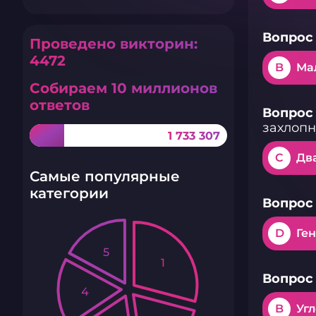
Вопрос 
Проведено викторин:
4472
B
Ма
Собираем 10 миллионов
ответов
Вопрос 
захлопн
1 733 307
C
Дв
Самые популярные
категории
Вопрос 
D
Ге
5
1
Вопрос 
4
B
Уг