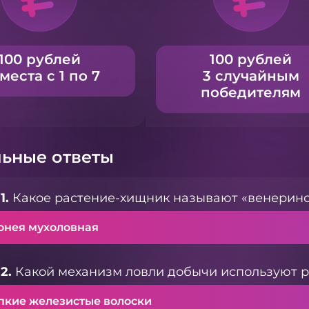
100 рублей
100 рублей
 места с 1 по 7
3 случайным
победителям
ьные ответы
1.
Какое растение-хищник называют «венерино
онея мухоловная
2.
Какой механизм ловли добычи используют 
пкие железистые волоски