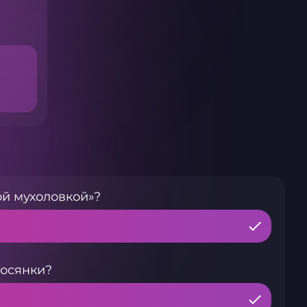
й мухоловкой»?
росянки?