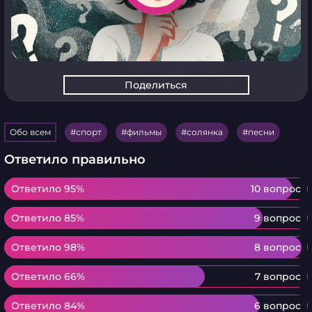
Поделиться
Обо всем
спорт
фильмы
солянка
песни
Ответило правильно
Ответило 95%
Ответило 95%
10 вопрос
Ответило 85%
Ответило 85%
9 вопрос
Ответило 98%
Ответило 98%
8 вопрос
Ответило 66%
Ответило 66%
7 вопрос
Ответило 84%
Ответило 84%
6 вопрос