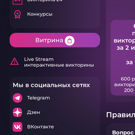
workspace_premium
Конкурсы
Витрина
викто
shopping_bag
за 2 
warning_amber
Live Stream
за
интерактивные викторины
600 
Мы в социальных сетях
виктори
200 
Telegram
Дзен
Правил
ВКонтакте
Вопрос 