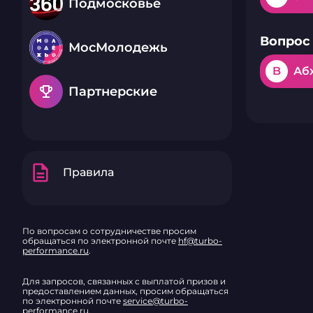
Подмосковье
Вопрос 
МосМолодежь
B
Аб
emoji_events
Партнерские
description
Правила
По вопросам о сотрудничестве просим
обращаться по электронной почте
hf@turbo-
performance.ru
.
Для запросов, связанных с выплатой призов и
предоставлением данных, просим обращаться
по электронной почте
service@turbo-
performance.ru
.