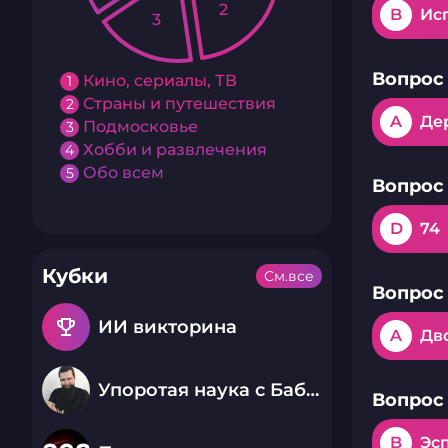
2
B
Ис
3
Вопрос 
Кино, сериалы, ТВ
1
Страны и путешествия
2
A
Де
Подмосковье
3
Хобби и развлечения
4
Обо всем
5
Вопрос 
D
74
Кубки
См.все
Вопрос 
emoji_events
ИИ викторина
A
Дв
Упоротая наука с Бабаем Лютым
Вопрос 
B
Эс