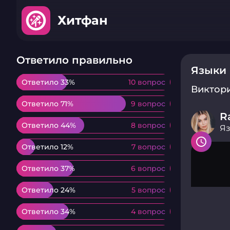
Хитфан
Ответило правильно
Языки
Ответило 33%
Ответило 33%
10 вопрос
10 вопрос
Виктор
Ответило 71%
Ответило 71%
9 вопрос
9 вопрос
R
Ответило 44%
Ответило 44%
8 вопрос
8 вопрос
Яз
Ответило 12%
Ответило 12%
7 вопрос
7 вопрос
Ответило 37%
Ответило 37%
6 вопрос
6 вопрос
Ответило 24%
Ответило 24%
5 вопрос
5 вопрос
Ответило 34%
Ответило 34%
4 вопрос
4 вопрос