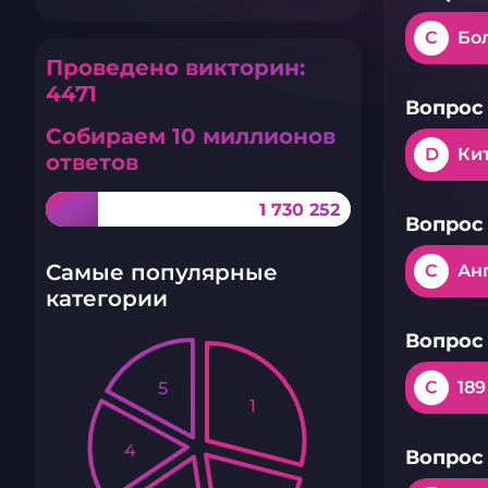
C
Бо
Проведено викторин:
4471
Вопрос 
Собираем 10 миллионов
D
Ки
ответов
1 730 252
Вопрос 
Самые популярные
C
Ан
категории
Вопрос 
C
189
5
1
4
Вопрос 