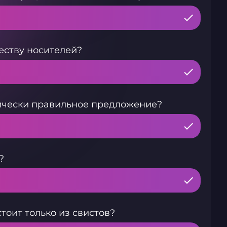
еству носителей?
тически правильное предложение?
?
тоит только из свистов?