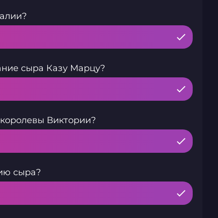
талии?
ание сыра Казу Марцу?
 королевы Виктории?
ию сыра?