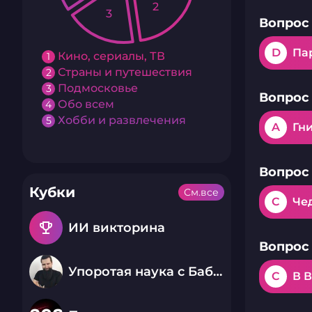
2
3
Вопрос 
D
Па
Кино, сериалы, ТВ
1
Страны и путешествия
2
Подмосковье
3
Вопрос 
Обо всем
4
Хобби и развлечения
5
A
Гн
Вопрос 
Кубки
См.все
C
Че
emoji_events
ИИ викторина
Вопрос 
Упоротая наука с Бабаем Лютым
C
В 