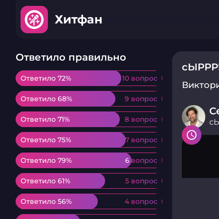
Хитфан
Ответило правильно
сЫРРР!
Ответило 72%
Ответило 72%
10 вопрос
10 вопрос
Виктор
Ответило 68%
Ответило 68%
9 вопрос
9 вопрос
С
Ответило 71%
Ответило 71%
8 вопрос
8 вопрос
сЫ
Ответило 75%
Ответило 75%
7 вопрос
7 вопрос
Ответило 79%
Ответило 79%
6 вопрос
6 вопрос
Ответило 61%
Ответило 61%
5 вопрос
5 вопрос
Ответило 56%
Ответило 56%
4 вопрос
4 вопрос