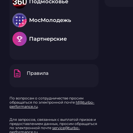
Подмосковье
МосМолодежь
emoji_events
Партнерские
description
Правила
По вопросам о сотрудничестве просим
обращаться по электронной почте
hf@turbo-
performance.ru
.
Для запросов, связанных с выплатой призов и
предоставлением данных, просим обращаться
по электронной почте
service@turbo-
performance.ru
.