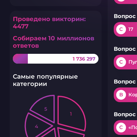
Вопрос 
Проведено викторин:
4477
C
17
Собираем 10 миллионов
ответов
Вопрос 
1 736 297
C
Пу
Самые популярные
Вопрос 
категории
B
Ко
5
1
Вопрос 
4
C
«П