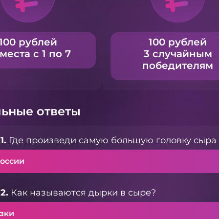
100 рублей
100 рублей
 места с 1 по 7
3 случайным
победителям
ьные ответы
1.
Где произведи самую большую головку сыра
России
2.
Как называются дырки в сыре?
азки