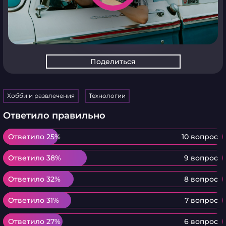
Поделиться
Хобби и развлечения
Технологии
Ответило правильно
Ответило 25%
Ответило 25%
10 вопрос
Ответило 38%
Ответило 38%
9 вопрос
Ответило 32%
Ответило 32%
8 вопрос
Ответило 31%
Ответило 31%
7 вопрос
Ответило 27%
Ответило 27%
6 вопрос