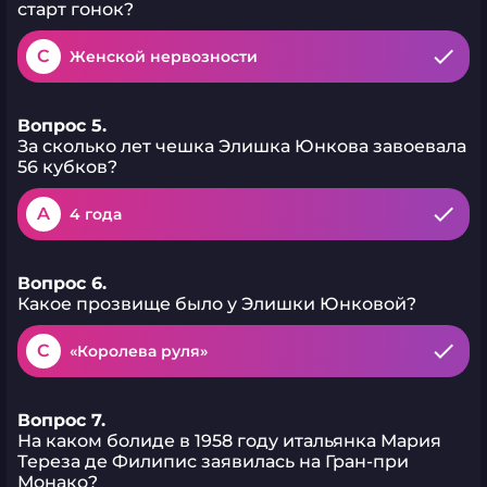
старт гонок?
C
Женской нервозности
Вопрос 5.
За сколько лет чешка Элишка Юнкова завоевала
56 кубков?
A
4 года
Вопрос 6.
Какое прозвище было у Элишки Юнковой?
C
«Королева руля»
Вопрос 7.
На каком болиде в 1958 году итальянка Мария
Тереза де Филипис заявилась на Гран-при
Монако?