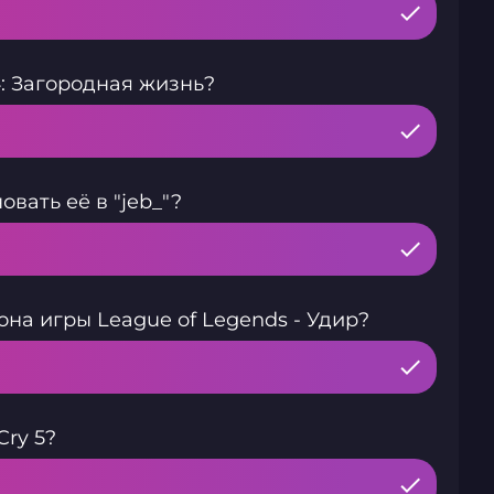
: Загородная жизнь?
овать её в "jeb_"?
на игры League of Legends - Удир?
Cry 5?