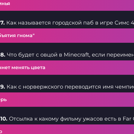
инья
7.
Как называется городской паб в игре Симс 4
бъятия гнома"
8.
Что будет с овцой в Minecraft, если переимен
чнет менять цвета
9.
Как с норвержского переводится имя чемпио
ерь
10.
Отсылка к какому фильму ужасов есть в Far 
о