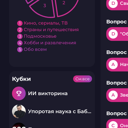
2
D
Св
3
Вопрос 
Кино, сериалы, ТВ
1
Страны и путешествия
2
D
"О
Подмосковье
3
Хобби и развлечения
4
Обо всем
5
Вопрос 
A
На
Кубки
См.все
Вопрос 
emoji_events
ИИ викторина
A
Зв
Упоротая наука с Бабаем Лютым
Вопрос 
C
Он