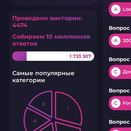
A
Lo
Проведено викторин:
4474
Вопрос 
Собираем 10 миллионов
A
20
ответов
1 733 307
Вопрос 
C
До
Самые популярные
категории
Вопрос 
C
For
5
1
4
Вопрос 