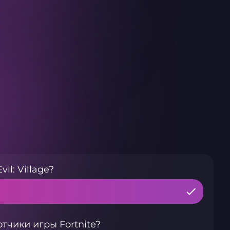
l: Village?
чики игры Fortnite?