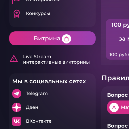
workspace_premium
Конкурсы
100 р
Витрина
за 
shopping_bag
100 руб
warning_amber
Live Stream
интерактивные викторины
Правил
Мы в социальных сетях
Telegram
Вопрос 
Дзен
A
Ма
ВКонтакте
Вопрос 