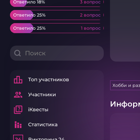
Ответило 18%
Ответило 18%
3 вопрос
3 вопрос
Ответило 25%
Ответило 25%
2 вопрос
2 вопрос
Ответило 25%
Ответило 25%
1 вопрос
1 вопрос
leaderboard
Топ участников
Хобби и ра
group
Участники
Информ
quiz
iКвесты
stacked_bar_chart
Статистика
24
Викторина 24