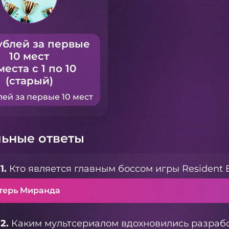
ублей за первые
10 мест
места с 1 по 10
(старый)
лей за первые 10 мест
ьные ответы
1.
Кто является главным боссом игры Resident Evi
терь Миранда
2.
Каким мультсериалом вдохновились разработ