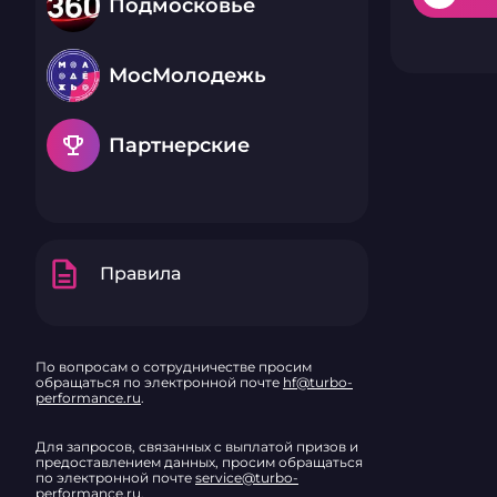
Подмосковье
МосМолодежь
emoji_events
Партнерские
description
Правила
По вопросам о сотрудничестве просим
обращаться по электронной почте
hf@turbo-
performance.ru
.
Для запросов, связанных с выплатой призов и
предоставлением данных, просим обращаться
по электронной почте
service@turbo-
performance.ru
.