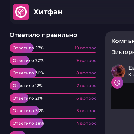
Хитфан
Ответило правильно
Компь
Ответило 27%
Ответило 27%
10 вопрос
10 вопрос
Виктор
Ответило 22%
Ответило 22%
9 вопрос
9 вопрос
Е
Ответило 30%
Ответило 30%
8 вопрос
8 вопрос
К
Ответило 12%
Ответило 12%
7 вопрос
7 вопрос
Ответило 21%
Ответило 21%
6 вопрос
6 вопрос
Ответило 33%
Ответило 33%
5 вопрос
5 вопрос
Ответило 38%
Ответило 38%
4 вопрос
4 вопрос