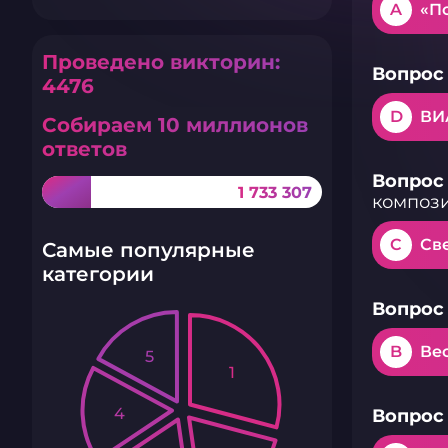
A
«П
Проведено викторин:
Вопрос 
4476
D
ВИ
Собираем 10 миллионов
ответов
Вопрос 
1 733 307
композ
C
Св
Самые популярные
категории
Вопрос 
B
Ве
5
1
4
Вопрос 