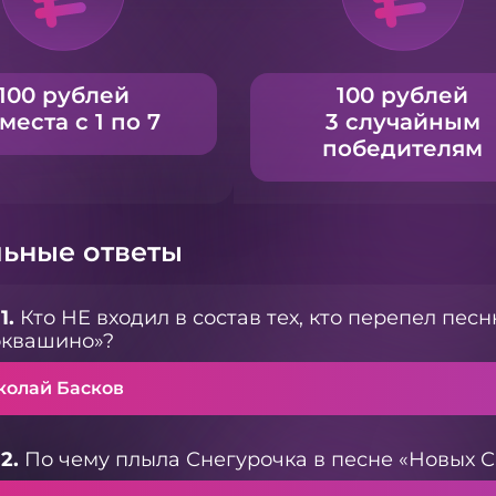
100 рублей
100 рублей
 места с 1 по 7
3 случайным
победителям
ьные ответы
1.
Кто НЕ входил в состав тех, кто перепел пес
оквашино»?
колай Басков
2.
По чему плыла Снегурочка в песне «Новых 