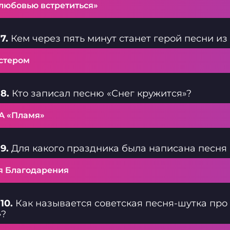
 любовью встретиться»
7.
Кем через пять минут станет герой песни и
стером
8.
Кто записал песню «Снег кружится»?
А «Пламя»
9.
Для какого праздника была написана песня «J
я Благодарения
10.
Как называется советская песня-шутка про то
»?