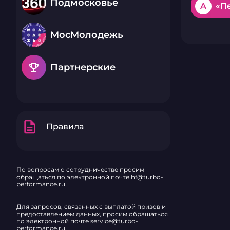
Подмосковье
A
«П
МосМолодежь
emoji_events
Партнерские
description
Правила
По вопросам о сотрудничестве просим
обращаться по электронной почте
hf@turbo-
performance.ru
.
Для запросов, связанных с выплатой призов и
предоставлением данных, просим обращаться
по электронной почте
service@turbo-
performance.ru
.