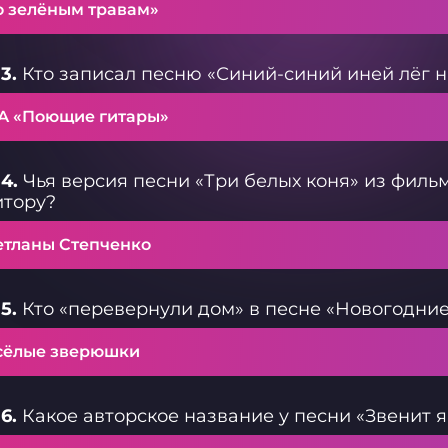
о зелёным травам»
3.
Кто записал песню «Синий-синий иней лёг н
А «Поющие гитары»
4.
Чья версия песни «Три белых коня» из филь
итору?
етланы Степченко
5.
Кто «перевернули дом» в песне «Новогодни
сёлые зверюшки
6.
Какое авторское название у песни «Звенит 