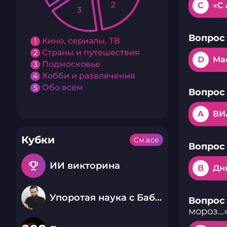
2
C
«С
3
Вопрос 
Кино, сериалы, ТВ
1
Страны и путешествия
2
D
Ма
Подмосковье
3
Хобби и развлечения
4
Обо всем
5
Вопрос 
A
ВИ
Кубки
См.все
Вопрос 
emoji_events
ИИ викторина
B
Дн
Упоротая наука с Бабаем Лютым
Вопрос 
мороз…