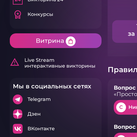
workspace_premium
Конкурсы
за
Витрина
shopping_bag
warning_amber
Live Stream
интерактивные викторины
Правил
Мы в социальных сетях
Вопрос 
«Прост
Telegram
C
Ни
Дзен
Вопрос 
ВКонтакте