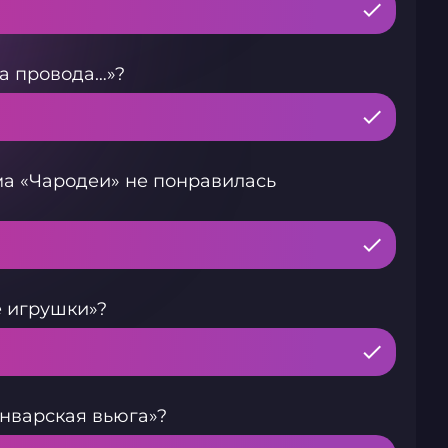
а провода…»?
ма «Чародеи» не понравилась
е игрушки»?
январская вьюга»?