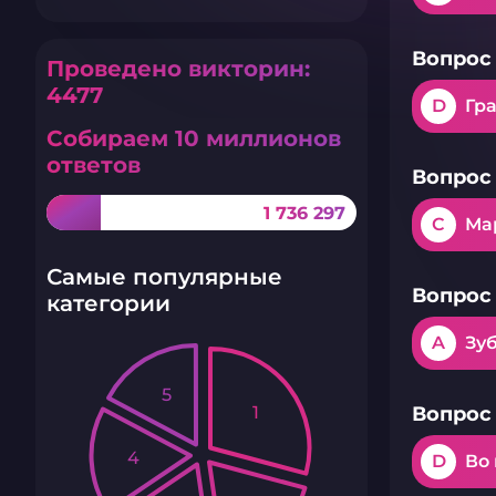
Вопрос 
Проведено викторин:
4477
D
Гр
Собираем 10 миллионов
ответов
Вопрос 
1 736 297
C
Ма
Самые популярные
Вопрос 
категории
A
Зу
5
1
Вопрос 
4
D
Во