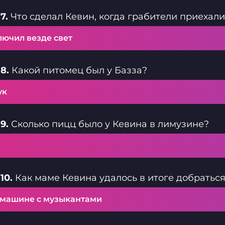
7.
Что сделал Кевин, когда грабители приехали
лючил везде свет
8.
Какой питомец был у Базза?
ук
9.
Сколько пицц было у Кевина в лимузине?
10.
Как маме Кевина удалось в итоге добраться
 машине с музыкантами