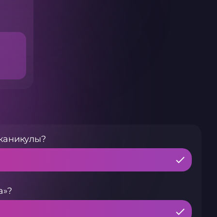
каникулы?
а»?