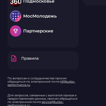
Подмосковье
МосМолодежь
emoji_events
Партнерские
description
Правила
По вопросам о сотрудничестве просим
обращаться по электронной почте
hf@turbo-
performance.ru
.
Для запросов, связанных с выплатой призов и
предоставлением данных, просим обращаться
по электронной почте
service@turbo-
performance.ru
.