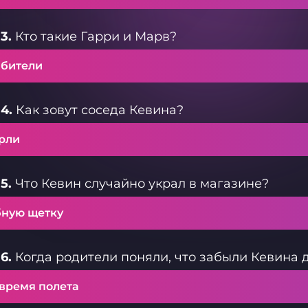
3.
Кто такие Гарри и Марв?
абители
4.
Как зовут соседа Кевина?
рли
5.
Что Кевин случайно украл в магазине?
бную щетку
6.
Когда родители поняли, что забыли Кевина 
 время полета