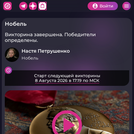
shopping_bag
Войти
Нобель
Викторина завершена.
Победители
определены.
Настя Петрушенко
Нобель
Старт следующей викторины
8 Августа 2026 в 17:19 по МСК
play_arrow