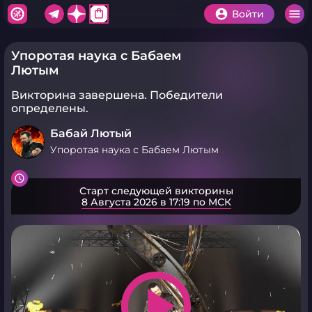
shopping_bag
Войти
Упоротая наука с Бабаем
Лютым
Викторина завершена.
Победители
определены.
Бабай Лютый
Упоротая наука с Бабаем Лютым
Старт следующей викторины
8 Августа 2026 в 17:19 по МСК
play_arrow