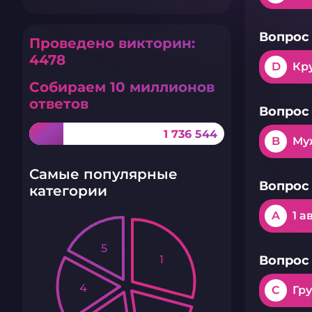
Вопрос 
Проведено викторин:
4478
D
Кр
Собираем 10 миллионов
ответов
Вопрос 
1 736 544
B
Му
Самые популярные
Вопрос 
категории
A
1 а
5
1
Вопрос 
4
C
Гр