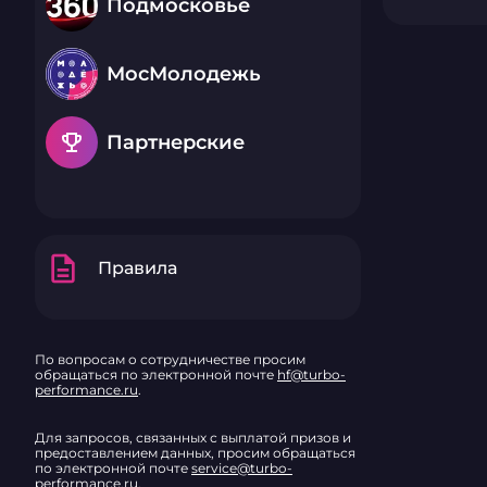
Подмосковье
МосМолодежь
emoji_events
Партнерские
description
Правила
По вопросам о сотрудничестве просим
обращаться по электронной почте
hf@turbo-
performance.ru
.
Для запросов, связанных с выплатой призов и
предоставлением данных, просим обращаться
по электронной почте
service@turbo-
performance.ru
.