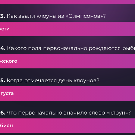
3.
Как звали клоуна из «Симпсонов»?
усти
4.
Какого пола первоначально рождаются рыб
жского
5.
Когда отмечается день клоунов?
вгуста
6.
Что первоначально значило слово «клоун»?
убиян