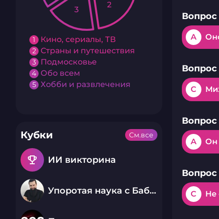
2
3
Вопрос 
A
Он
Кино, сериалы, ТВ
1
Страны и путешествия
2
Подмосковье
3
Вопрос 
Обо всем
4
Хобби и развлечения
5
C
Ми
Вопрос 
Кубки
См.все
A
Он
emoji_events
ИИ викторина
Вопрос 
Упоротая наука с Бабаем Лютым
C
Не