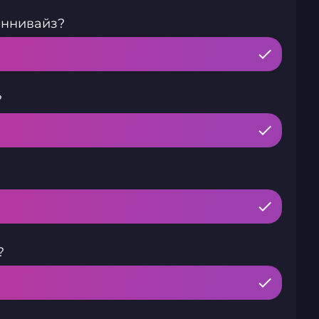
еннивайз?
?
?