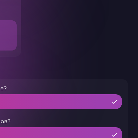
ре?
нов?