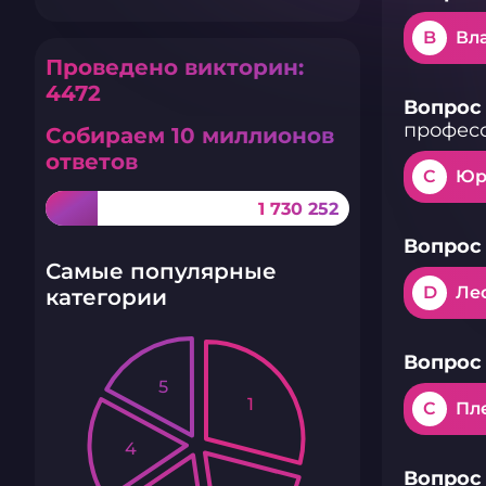
B
Вл
Проведено викторин:
4472
Вопрос 
профес
Собираем 10 миллионов
ответов
C
Юр
1 730 252
Вопрос 
Самые популярные
D
Ле
категории
Вопрос 
5
1
C
Пл
4
Вопрос 