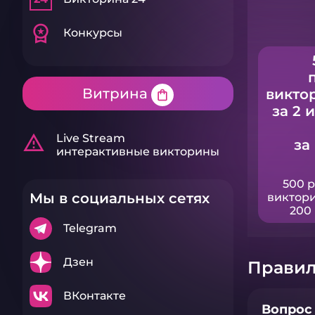
workspace_premium
Конкурсы
Витрина
викто
shopping_bag
за 2 
warning_amber
Live Stream
за
интерактивные викторины
500 
Мы в социальных сетях
виктори
200 
Telegram
Дзен
Правил
ВКонтакте
Вопрос 