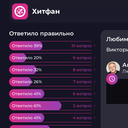
Хитфан
Ответило правильно
Любим
Ответило 39%
Ответило 39%
10 вопрос
10 вопрос
Виктор
Ответило 20%
Ответило 20%
9 вопрос
9 вопрос
А
Ответило 32%
Ответило 32%
8 вопрос
8 вопрос
Л
Ответило 26%
Ответило 26%
7 вопрос
7 вопрос
Ответило 41%
Ответило 41%
6 вопрос
6 вопрос
Ответило 61%
Ответило 61%
5 вопрос
5 вопрос
Ответило 41%
Ответило 41%
4 вопрос
4 вопрос