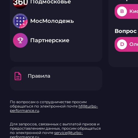
Подмосковье
B
Ки
МосМолодежь
Вопрос 
emoji_events
Партнерские
D
Ол
description
Правила
По вопросам о сотрудничестве просим
обращаться по электронной почте
hf@turbo-
performance.ru
.
Для запросов, связанных с выплатой призов и
предоставлением данных, просим обращаться
по электронной почте
service@turbo-
performance.ru
.