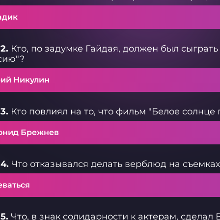
адик
2.
Кто, по задумке Гайдая, должен был сыграт
сию"?
ий Никулин
3.
Кто повлиял на то, что фильм "Белое солнце
онид Брежнев
4.
Что отказывался делать верблюд на съемка
еваться
5.
Что, в знак солидарности к актерам, сдела