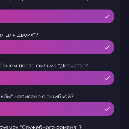
л для двоих"?
бежом после фильма "Девчата"?
дьбы" написано с ошибкой?
съемок "Служебного романа"?