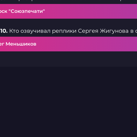
оск "Союзпечати"
10.
Кто озвучивал реплики Сергея Жигунова в 
ег Меньшиков