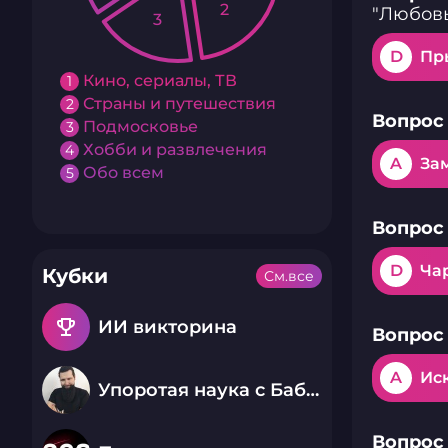
2
"Любовь
3
D
Пр
Кино, сериалы, ТВ
1
Страны и путешествия
2
Вопрос 
Подмосковье
3
Хобби и развлечения
4
A
За
Обо всем
5
Вопрос 
D
Ча
Кубки
См.все
emoji_events
ИИ викторина
Вопрос 
A
Ис
Упоротая наука с Бабаем Лютым
Вопрос 