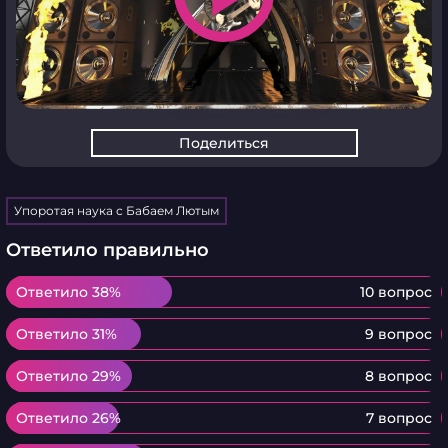
Поделиться
Упоротая наука с Бабаем Лютым
Ответило правильно
Ответило 38%
Ответило 38%
10 вопрос
Ответило 31%
Ответило 31%
9 вопрос
Ответило 29%
Ответило 29%
8 вопрос
Ответило 26%
Ответило 26%
7 вопрос