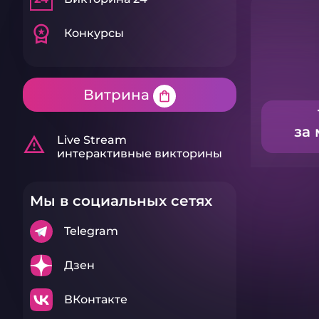
workspace_premium
Конкурсы
Витрина
shopping_bag
за 
warning_amber
Live Stream
интерактивные викторины
Мы в социальных сетях
Telegram
Дзен
ВКонтакте