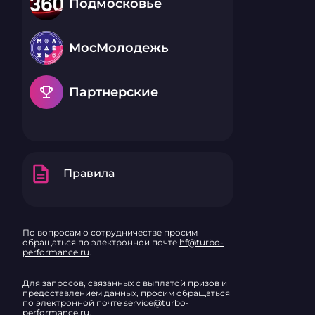
Подмосковье
МосМолодежь
emoji_events
Партнерские
description
Правила
По вопросам о сотрудничестве просим
обращаться по электронной почте
hf@turbo-
performance.ru
.
Для запросов, связанных с выплатой призов и
предоставлением данных, просим обращаться
по электронной почте
service@turbo-
performance.ru
.