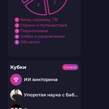
2
3
Кино, сериалы, ТВ
1
Страны и путешествия
2
Подмосковье
3
Хобби и развлечения
4
Обо всем
5
Кубки
См.все
emoji_events
ИИ викторина
Упоротая наука с Бабаем Лютым