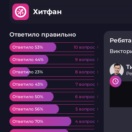
Хитфан
Ответило правильно
Ребята
Ответило 53%
Ответило 53%
10 вопрос
10 вопрос
Виктор
Ответило 44%
Ответило 44%
9 вопрос
9 вопрос
Т
Ответило 23%
Ответило 23%
8 вопрос
8 вопрос
Ре
Ответило 43%
Ответило 43%
7 вопрос
7 вопрос
Ответило 50%
Ответило 50%
6 вопрос
6 вопрос
Ответило 56%
Ответило 56%
5 вопрос
5 вопрос
Ответило 70%
Ответило 70%
4 вопрос
4 вопрос