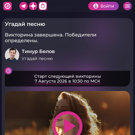
shopping_bag
Войти
Угадай песню
Викторина завершена.
Победители
определены.
Тимур Белов
Угадай песню
Старт следующей викторины
7 Августа 2026 в 10:30 по МСК
play_arrow