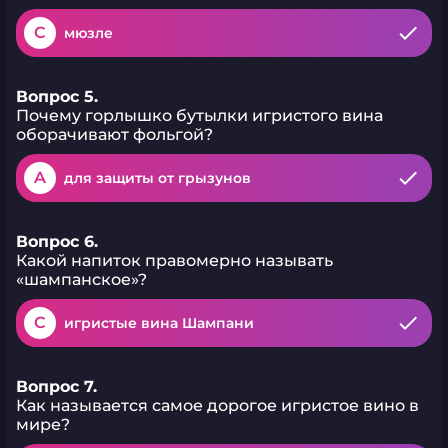
C
мюзле
Вопрос 5.
Почему горлышко бутылки игристого вина
оборачивают фольгой?
A
для защиты от грызунов
Вопрос 6.
Какой напиток правомерно называть
«шампанское»?
C
игристые вина Шампани
Вопрос 7.
Как называется самое дорогое игристое вино в
мире?