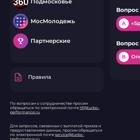
Подмосковье
Вопрос 
МосМолодежь
A
«Sp
emoji_events
Партнерские
Вопрос 
B
Оп
description
Правила
По вопросам о сотрудничестве просим
обращаться по электронной почте
hf@turbo-
performance.ru
.
Для запросов, связанных с выплатой призов и
предоставлением данных, просим обращаться
по электронной почте
service@turbo-
performance.ru
.