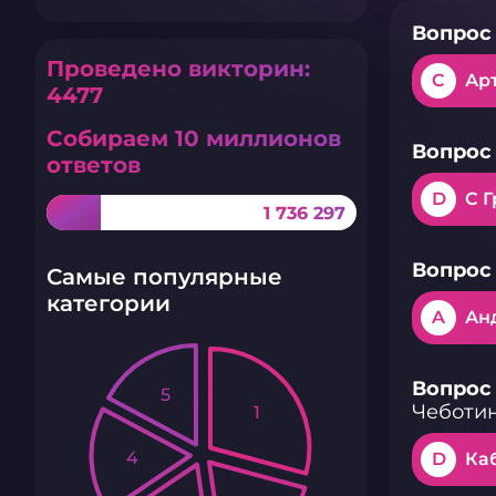
Вопрос 
Проведено викторин:
C
Ар
4477
Собираем 10 миллионов
Вопрос 
ответов
D
С 
1 736 297
Вопрос 
Самые популярные
категории
A
Ан
Вопрос 
5
Чеботин
1
4
D
Ка