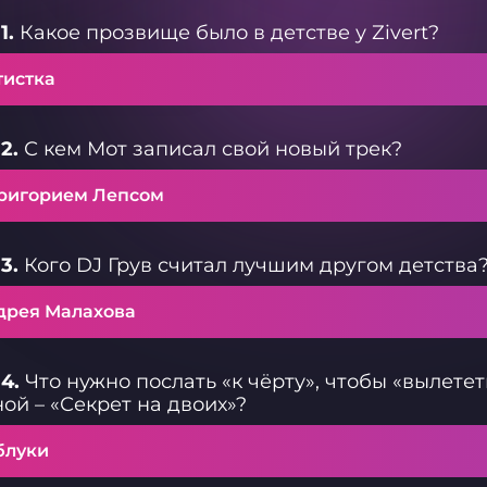
1.
Какое прозвище было в детстве у Zivert?
тистка
2.
С кем Мот записал свой новый трек?
Григорием Лепсом
3.
Кого DJ Грув считал лучшим другом детства
дрея Малахова
4.
Что нужно послать «к чёрту», чтобы «вылетет
ой – «Секрет на двоих»?
блуки