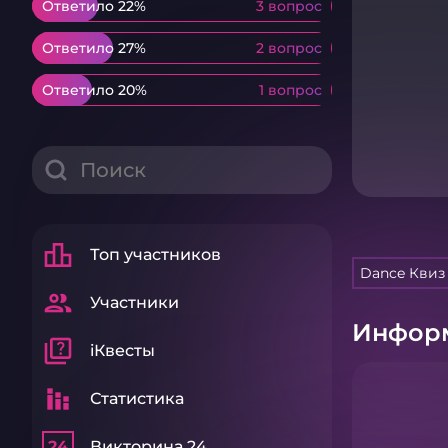
Ответило 22%
Ответило 22%
3 вопрос
3 вопрос
Ответило 27%
Ответило 27%
2 вопрос
2 вопрос
Ответило 20%
Ответило 20%
1 вопрос
1 вопрос
leaderboard
Топ участников
Dance Квиз
group
Участники
Информ
quiz
iКвесты
stacked_bar_chart
Статистика
24
Викторина 24