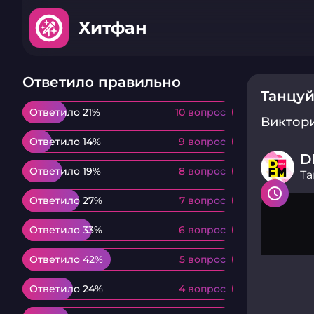
Хитфан
Ответило правильно
Танцуй
Ответило 21%
Ответило 21%
10 вопрос
10 вопрос
Виктор
Ответило 14%
Ответило 14%
9 вопрос
9 вопрос
D
Ответило 19%
Ответило 19%
8 вопрос
8 вопрос
Та
Ответило 27%
Ответило 27%
7 вопрос
7 вопрос
Ответило 33%
Ответило 33%
6 вопрос
6 вопрос
Ответило 42%
Ответило 42%
5 вопрос
5 вопрос
Ответило 24%
Ответило 24%
4 вопрос
4 вопрос