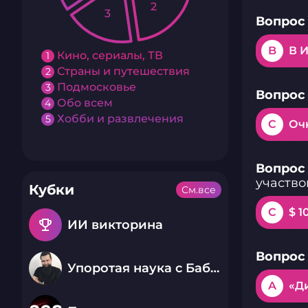
2
3
Вопрос 
B
В 
Кино, сериалы, ТВ
1
Страны и путешествия
2
Подмосковье
3
Вопрос 
Обо всем
4
Хобби и развлечения
5
C
Оч
Вопрос 
участво
Кубки
См.все
C
$ 1
emoji_events
ИИ викторина
Вопрос 
Упоротая наука с Бабаем Лютым
A
«Д