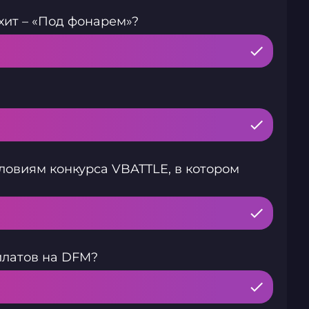
хит – «Под фонарем»?
ловиям конкурса VBATTLE, в котором
латов на DFM?