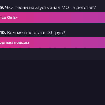
9.
Чьи песни наизусть знал МОТ в детстве?
ice Girls»
10.
Кем мечтал стать DJ Грув?
ерным певцом