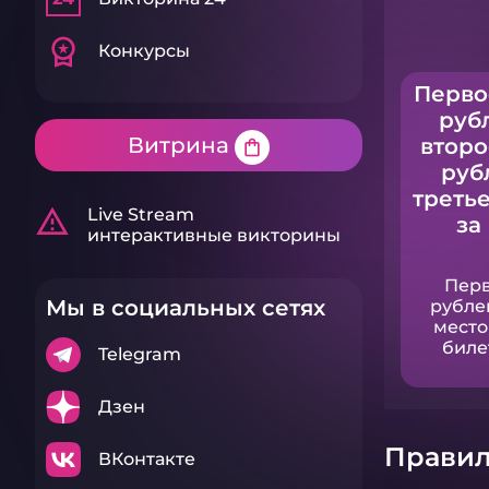
workspace_premium
Конкурсы
Перво
рубл
Витрина
второ
shopping_bag
руб
третье
warning_amber
Live Stream
за
интерактивные викторины
Перв
Мы в социальных сетях
рублей
место
билет
Telegram
Дзен
Правил
ВКонтакте