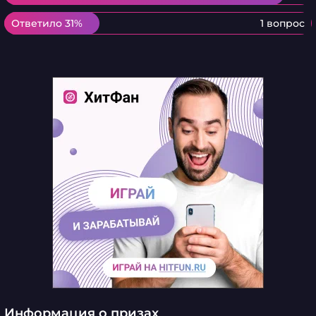
Ответило 31%
Ответило 31%
1 вопрос
Информация о призах