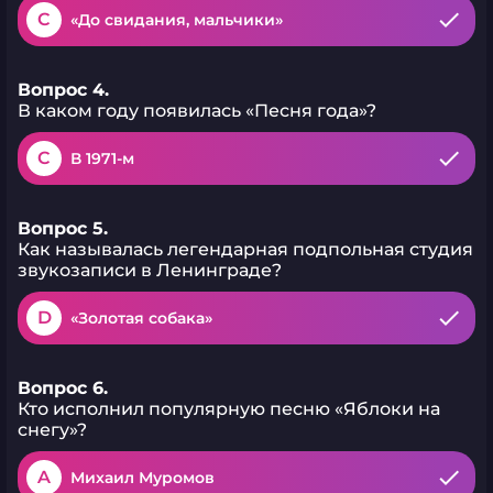
C
«До свидания, мальчики»
Вопрос 4.
В каком году появилась «Песня года»?
C
В 1971-м
Вопрос 5.
Как называлась легендарная подпольная студия
звукозаписи в Ленинграде?
D
«Золотая собака»
Вопрос 6.
Кто исполнил популярную песню «Яблоки на
снегу»?
A
Михаил Муромов