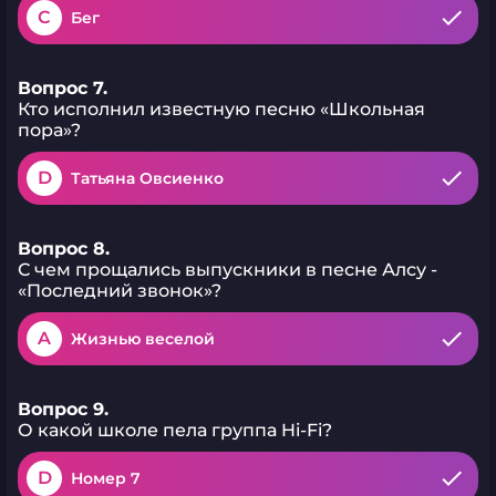
C
Бег
Вопрос 7.
Кто исполнил известную песню «Школьная
пора»?
D
Татьяна Овсиенко
Вопрос 8.
С чем прощались выпускники в песне Алсу -
«Последний звонок»?
A
Жизнью веселой
Вопрос 9.
О какой школе пела группа Hi-Fi?
D
Номер 7