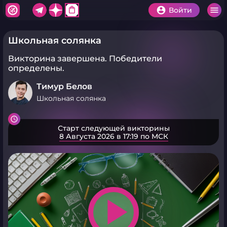
shopping_bag
Войти
Школьная солянка
Викторина завершена.
Победители
определены.
Тимур Белов
Школьная солянка
Старт следующей викторины
8 Августа 2026 в 17:19 по МСК
play_arrow