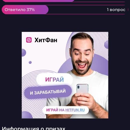
Ответило 37%
Ответило 37%
1 вопрос
Информация о призах