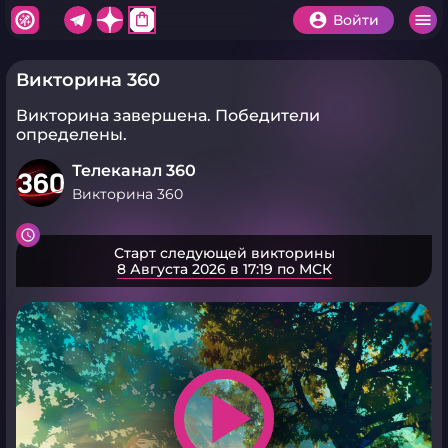
shopping_bag
Войти
Викторина 360
Викторина завершена.
Победители
определены.
Телеканал 360
Викторина 360
Старт следующей викторины
8 Августа 2026 в 17:19 по МСК
play_arrow