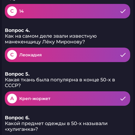
C
14
Вопрос 4.
Как на самом деле звали известную
манекенщицу Лёку Миронову?
C
Леокадия
Вопрос 5.
Какая ткань была популярна в конце 50-х в
СССР?
A
Креп-жоржет
Вопрос 6.
Какой предмет одежды в 50-х называли
«хулиганка»?