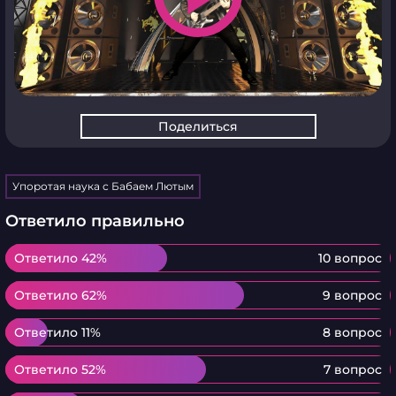
Поделиться
Упоротая наука с Бабаем Лютым
Ответило правильно
Ответило 42%
Ответило 42%
10 вопрос
Ответило 62%
Ответило 62%
9 вопрос
Ответило 11%
Ответило 11%
8 вопрос
Ответило 52%
Ответило 52%
7 вопрос