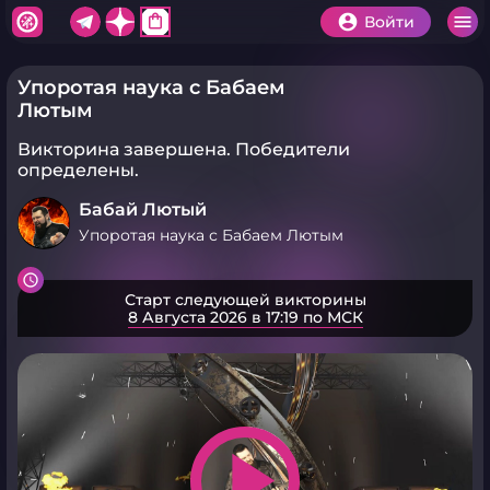
shopping_bag
Войти
Упоротая наука с Бабаем
Лютым
Викторина завершена.
Победители
определены.
Бабай Лютый
Упоротая наука с Бабаем Лютым
Старт следующей викторины
8 Августа 2026 в 17:19 по МСК
play_arrow