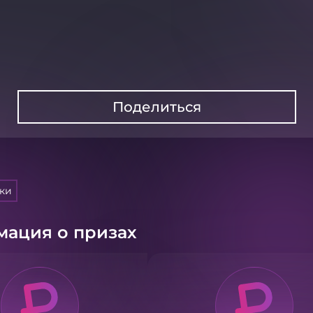
Поделиться
тки
ация о призах