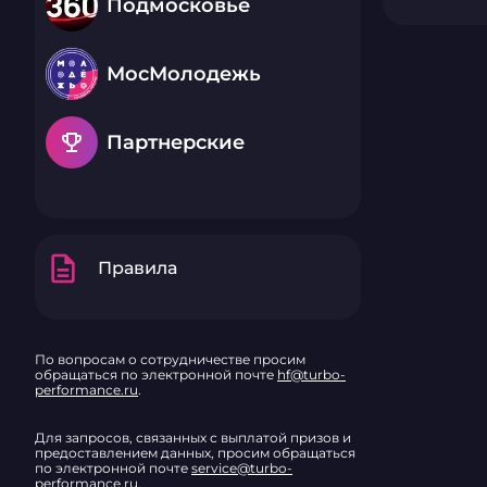
Подмосковье
МосМолодежь
emoji_events
Партнерские
description
Правила
По вопросам о сотрудничестве просим
обращаться по электронной почте
hf@turbo-
performance.ru
.
Для запросов, связанных с выплатой призов и
предоставлением данных, просим обращаться
по электронной почте
service@turbo-
performance.ru
.