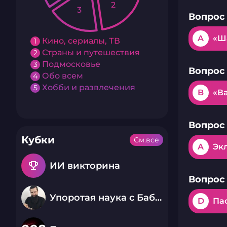
2
3
Вопрос 
A
«Ш
Кино, сериалы, ТВ
1
Страны и путешествия
2
Подмосковье
3
Вопрос 
Обо всем
4
Хобби и развлечения
5
B
«В
Вопрос 
Кубки
См.все
A
Эк
emoji_events
ИИ викторина
Вопрос 
Упоротая наука с Бабаем Лютым
D
Пас