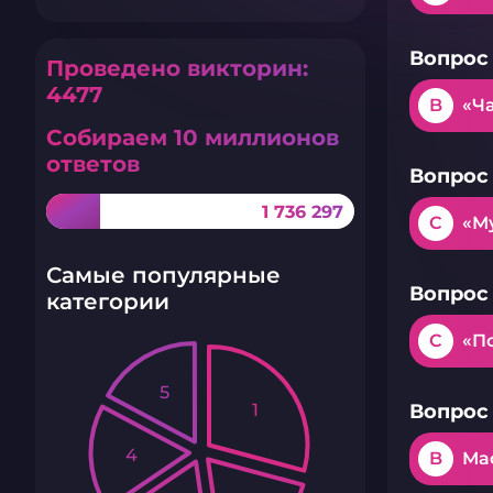
Вопрос 
Проведено викторин:
4477
B
«Ч
Собираем 10 миллионов
ответов
Вопрос 
1 736 297
C
«М
Самые популярные
Вопрос 
категории
C
«П
5
1
Вопрос 
4
B
Ма