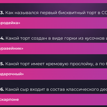
3.
Как назывался первый бисквитный торт в С
ародейка»
4.
Какой торт создан в виде горки из кусочко
уравейник»
5.
Какой торт имеет кремовую прослойку, а п
одарочный»
6.
Какой сыр входит в состав классического де
скарпоне