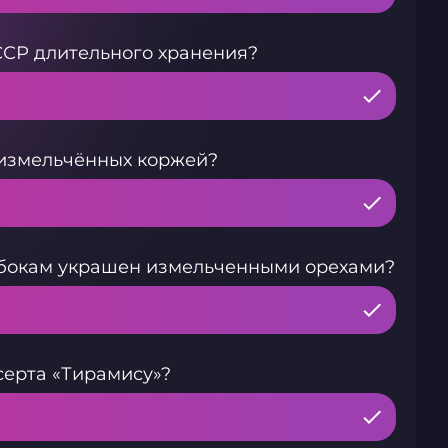
ССР длительного хранения?
в измельчённых коржей?
о бокам украшен измельченными орехами?
серта «Тирамису»?