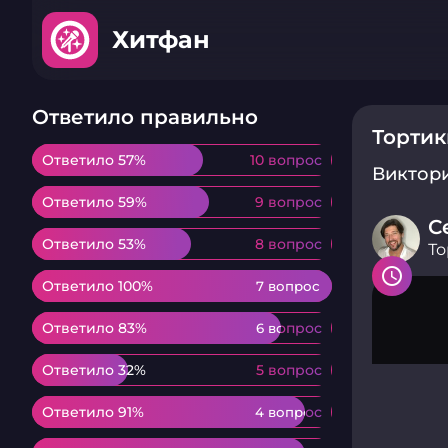
Хитфан
Ответило правильно
Тортик
Ответило 57%
Ответило 57%
10 вопрос
10 вопрос
Виктор
Ответило 59%
Ответило 59%
9 вопрос
9 вопрос
С
Ответило 53%
Ответило 53%
8 вопрос
8 вопрос
То
Ответило 100%
Ответило 100%
7 вопрос
7 вопрос
Ответило 83%
Ответило 83%
6 вопрос
6 вопрос
Ответило 32%
Ответило 32%
5 вопрос
5 вопрос
Ответило 91%
Ответило 91%
4 вопрос
4 вопрос