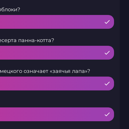
яблоки?
есерта панна-котта?
мецкого означает «заячья лапа»?