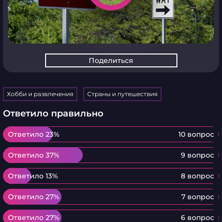
Поделиться
Хобби и развлечения
Страны и путешествия
Ответило правильно
Ответило 23%
Ответило 23%
10 вопрос
Ответило 37%
Ответило 37%
9 вопрос
Ответило 13%
Ответило 13%
8 вопрос
Ответило 27%
Ответило 27%
7 вопрос
Ответило 27%
Ответило 27%
6 вопрос