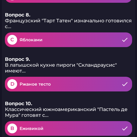
Вопрос 8.
Французский "Тарт Татен" изначально готовился
с...
C
Яблоками
Вопрос 9.
В латышской кухне пироги "Скландраусис"
имеют...
D
Ржаное тесто
Вопрос 10.
Классический южноамериканский "Пастель де
Мура" готовят с...
B
Еживикой