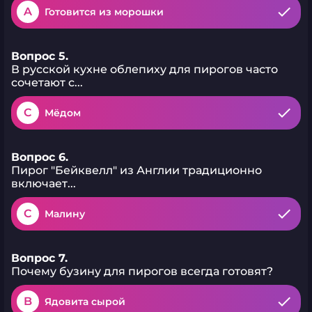
A
Готовится из морошки
Вопрос 5.
В русской кухне облепиху для пирогов часто
сочетают с...
C
Мёдом
Вопрос 6.
Пирог "Бейквелл" из Англии традиционно
включает...
C
Малину
Вопрос 7.
Почему бузину для пирогов всегда готовят?
B
Ядовита сырой