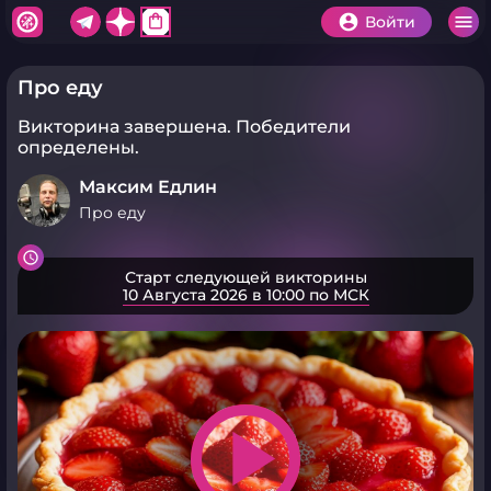
shopping_bag
Войти
Про еду
Викторина завершена.
Победители
определены.
Максим Едлин
Про еду
Старт следующей викторины
10 Августа 2026 в 10:00 по МСК
play_arrow