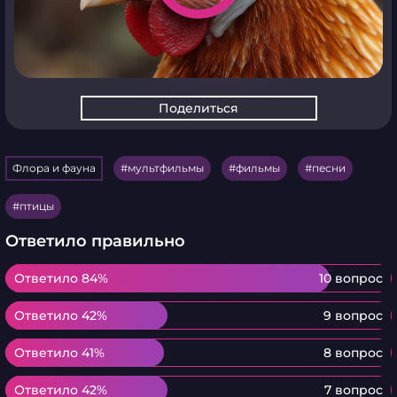
Поделиться
Флора и фауна
мультфильмы
фильмы
песни
птицы
Ответило правильно
Ответило 84%
Ответило 84%
10 вопрос
Ответило 42%
Ответило 42%
9 вопрос
Ответило 41%
Ответило 41%
8 вопрос
Ответило 42%
Ответило 42%
7 вопрос