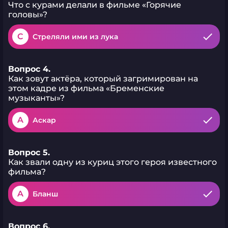
Что с курами делали в фильме «Горячие
головы»?
C
Стреляли ими из лука
Вопрос 4.
Как зовут актёра, который загримирован на
этом кадре из фильма «Бременские
музыканты»?
A
Аскар
Вопрос 5.
Как звали одну из куриц этого героя известного
фильма?
A
Бланш
Вопрос 6.