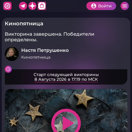
shopping_bag
Войти
Кинопятница
Викторина завершена.
Победители
определены.
Настя Петрушенко
Кинопятница
Старт следующей викторины
8 Августа 2026 в 17:19 по МСК
play_arrow