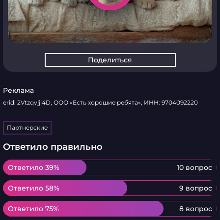
Поделиться
Реклама
erid: 2Vtzqvjji4D, ООО «Есть хорошие ребята», ИНН: 9704092220
Партнерские
Ответило правильно
Ответило 39%
Ответило 39%
10 вопрос
Ответило 58%
Ответило 58%
9 вопрос
Ответило 75%
Ответило 75%
8 вопрос