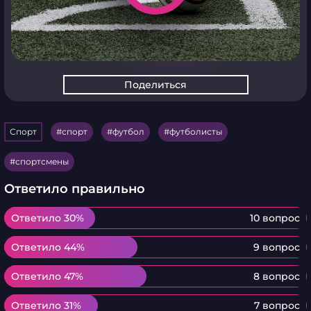
Поделиться
Спорт
спорт
футбол
футболисты
спортсмены
Ответило правильно
Ответило 30%
Ответило 30%
10 вопрос
Ответило 44%
Ответило 44%
9 вопрос
Ответило 47%
Ответило 47%
8 вопрос
Ответило 31%
Ответило 31%
7 вопрос