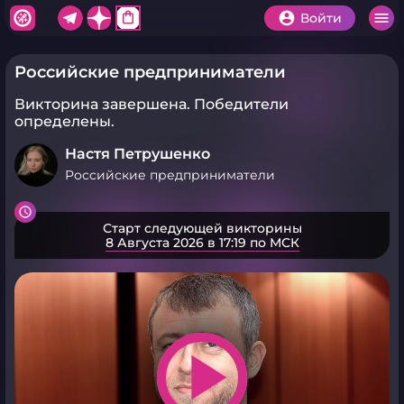
shopping_bag
Войти
Российские предприниматели
Викторина завершена.
Победители
определены.
Настя Петрушенко
Российские предприниматели
Старт следующей викторины
8 Августа 2026 в 17:19 по МСК
play_arrow