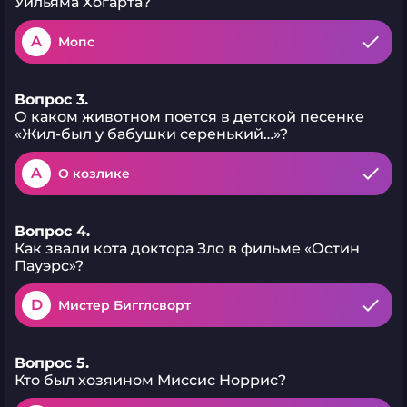
Уильяма Хогарта?
A
Мопс
Вопрос 3.
О каком животном поется в детской песенке
«Жил-был у бабушки серенький…»?
A
О козлике
Вопрос 4.
Как звали кота доктора Зло в фильме «Остин
Пауэрс»?
D
Мистер Бигглсворт
Вопрос 5.
Кто был хозяином Миссис Норрис?