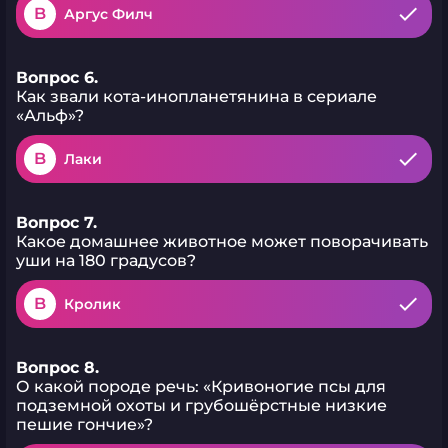
B
Аргус Филч
Вопрос 6.
Как звали кота-инопланетянина в сериале
«Альф»?
B
Лаки
Вопрос 7.
Какое домашнее животное может поворачивать
уши на 180 градусов?
B
Кролик
Вопрос 8.
О какой породе речь: «Кривоногие псы для
подземной охоты и грубошёрстные низкие
пешие гончие»?