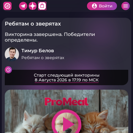
shopping_bag
Войти
Ребятам о зверятах
Викторина завершена.
Победители
определены.
Тимур Белов
Ребятам о зверятах
Старт следующей викторины
8 Августа 2026 в 17:19 по МСК
play_arrow