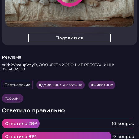
Поделиться
Реклама
erid: 2VtzqupVAyD, ООО «ЕСТЬ ХОРОШИЕ РЕБЯТА», ИНН:
9704092220
Партнерские
домашние животные
животные
собаки
Ответило правильно
Ответило 28%
Ответило 28%
10 вопрос
Ответило 81%
Ответило 81%
9 вопрос