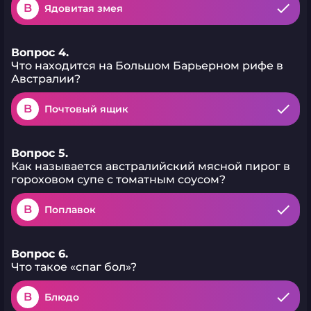
B
Ядовитая змея
Вопрос 4.
Что находится на Большом Барьерном рифе в
Австралии?
B
Почтовый ящик
Вопрос 5.
Как называется австралийский мясной пирог в
гороховом супе с томатным соусом?
B
Поплавок
Вопрос 6.
Что такое «спаг бол»?
B
Блюдо