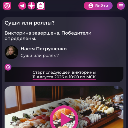
shopping_bag
Войти
Суши или роллы?
Викторина завершена.
Победители
определены.
Настя Петрушенко
Суши или роллы?
Старт следующей викторины
11 Августа 2026 в 10:00 по МСК
play_arrow