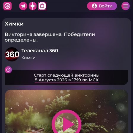
shopping_bag
Войти
Химки
Викторина завершена.
Победители
определены.
Телеканал 360
Химки
Старт следующей викторины
8 Августа 2026 в 17:19 по МСК
play_arrow