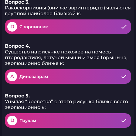
Вопрос 3.
Ракоскорпионы (они же эвриптериды) являются
группой наиболее близкой к:
D
Скорпионам
Вопрос 4.
Существо на рисунке похожее на помесь
птеродактиля, летучей мыши и змея Горыныча,
эволюционно ближе к:
A
Динозаврам
Вопрос 5.
Унылая “креветка” с этого рисунка ближе всего
эволюционно к:
D
Паукам