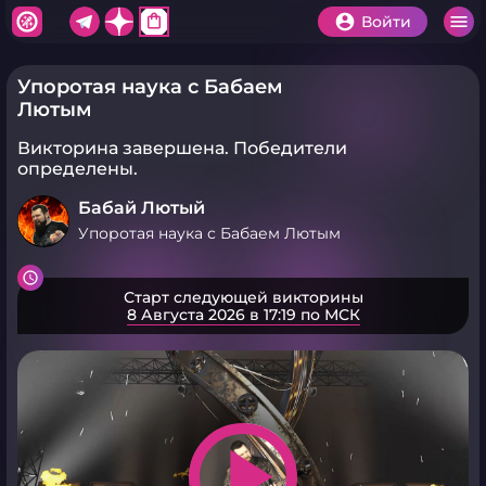
shopping_bag
Войти
Упоротая наука с Бабаем
Лютым
Викторина завершена.
Победители
определены.
Бабай Лютый
Упоротая наука с Бабаем Лютым
Старт следующей викторины
8 Августа 2026 в 17:19 по МСК
play_arrow