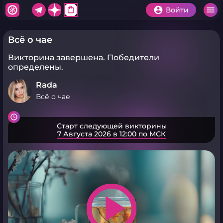
shopping_bag
Войти
Всё о чае
Викторина завершена.
Победители
определены.
Rada
Всё о чае
Старт следующей викторины
7 Августа 2026 в 12:00 по МСК
play_arrow