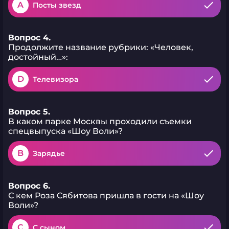
A
Посты звезд
Вопрос 4.
Продолжите название рубрики: «Человек,
достойный…»:
D
Телевизора
Вопрос 5.
В каком парке Москвы проходили съемки
спецвыпуска «Шоу Воли»?
B
Зарядье
Вопрос 6.
С кем Роза Сябитова пришла в гости на «Шоу
Воли»?
C
С сыном