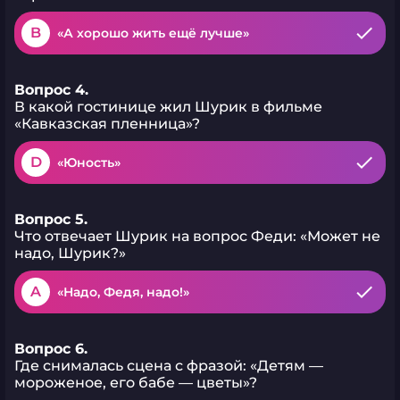
B
«А хорошо жить ещё лучше»
Вопрос 4.
В какой гостинице жил Шурик в фильме
«Кавказская пленница»?
D
«Юность»
Вопрос 5.
Что отвечает Шурик на вопрос Феди: «Может не
надо, Шурик?»
A
«Надо, Федя, надо!»
Вопрос 6.
Где снималась сцена с фразой: «Детям —
мороженое, его бабе — цветы»?