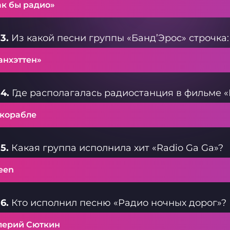
ак бы радио»
3.
Из какой песни группы «Банд’Эрос» строчка:
анхэттен»
4.
Где располагалась радиостанция в фильме «
 корабле
5.
Какая группа исполнила хит «Radio Ga Ga»?
een
6.
Кто исполнил песню «Радио ночных дорог»?
лерий Сюткин