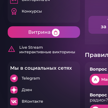
workspace_premium
Конкурсы
за
Витрина
shopping_bag
warning_amber
Live Stream
интерактивные викторины
Правил
Мы в социальных сетях
Вопрос 
Telegram
A
Ма
Дзен
Вопрос 
радио»?
ВКонтакте