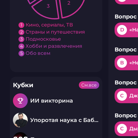
2
3
Вопрос 
Кино, сериалы, ТВ
1
D
«Н
Страны и путешествия
2
Подмосковье
3
Хобби и развлечения
4
Вопрос 
Обо всем
5
B
«Н
Вопрос 
Кубки
См.все
C
Дж
emoji_events
ИИ викторина
Вопрос 
Упоротая наука с Бабаем Лютым
C
Ды