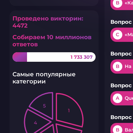
B
«К
Проведено викторин:
Вопрос 
4472
C
«М
Собираем 10 миллионов
ответов
Вопрос 
1 733 307
B
На
Самые популярные
категории
Вопрос 
A
Qu
5
1
Вопрос 
4
B
Ва