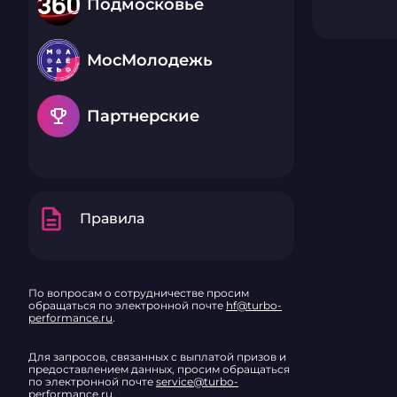
Подмосковье
МосМолодежь
emoji_events
Партнерские
description
Правила
По вопросам о сотрудничестве просим
обращаться по электронной почте
hf@turbo-
performance.ru
.
Для запросов, связанных с выплатой призов и
предоставлением данных, просим обращаться
по электронной почте
service@turbo-
performance.ru
.