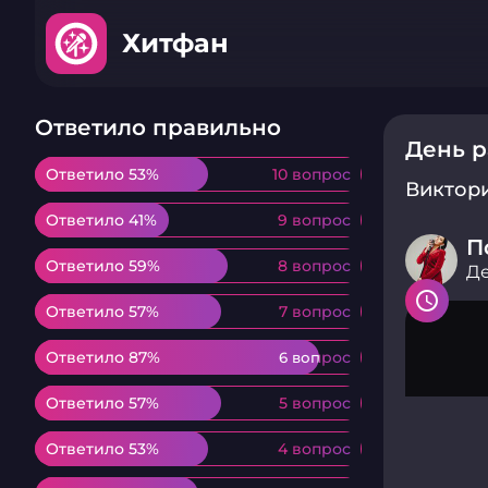
Хитфан
Ответило правильно
День 
Ответило 53%
Ответило 53%
10 вопрос
10 вопрос
Виктор
Ответило 41%
Ответило 41%
9 вопрос
9 вопрос
П
Ответило 59%
Ответило 59%
8 вопрос
8 вопрос
Де
Ответило 57%
Ответило 57%
7 вопрос
7 вопрос
Ответило 87%
Ответило 87%
6 вопрос
6 вопрос
Ответило 57%
Ответило 57%
5 вопрос
5 вопрос
Ответило 53%
Ответило 53%
4 вопрос
4 вопрос